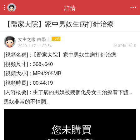
詳情


【喬家大院】家中男奴生病打針治療
女主之家-白學士
Lv.8
6742
0
2020-1-17 11:22:54


[視頻名稱] :【喬家大院】家中男奴生病打針治療
[視頻尺寸] : 368×640
[視頻大小] : MP4/205MB
[視頻時長] : 00:44:19
[内容概要] : 生了病的男奴被幾個化身女王治療着下體，
男奴非常的不情願。
您未購買