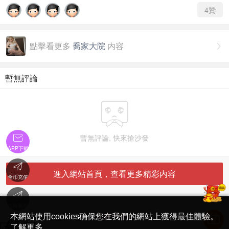
4
贊
點擊看更多
喬家大院
内容

暫無評論

暫無評論, 快來搶沙發

APP下載

進入網站首頁，查看更多精彩内容
金币充值

'
在線客服
简体中文版
本網站使用cookies确保您在我們的網站上獲得最佳體驗。

了解更多
Translate