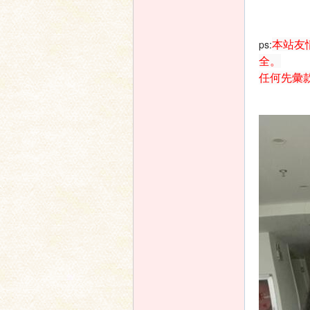
本站友
ps:
家
全。
任何先彙
論