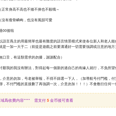
8（正常身高不高也不矮不捧也不殺哦～
0（沒有瘦骨嶙峋，也沒有風韻可愛
過00後啦
以語言爲主的用最簡單也最有難度的語言情景模式來使各位新人和老人能
就是一加一大于二（前提是遊戲之前要溝通好一切需要強調或注意的地方
無口舌，有這類需求的勿擾，謝謝配合）
讨厭我的我沒有辦法，對得起每一個新的過自己的有緣人就行，不負所望
，介意的勿加，号老被舉報，不得不篩選一下人，（加導航号付門檻，付
聯，不付門檻的直接删了再強調一次，介意勿加！！！）不會敷衍任何一
此區域爲收費内容**** 需支付
5
金币後可查看