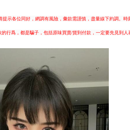
情提示各位同好，網調有風險，彙款需謹慎，盡量線下約調。時
款的行爲，都是騙子，包括原味買賣/貨到付款，一定要先見到人