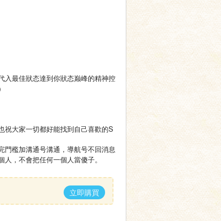
代入最佳狀态達到你狀态巅峰的精神控
）
也祝大家一切都好能找到自己喜歡的S
完門檻加溝通号溝通，導航号不回消息
個人，不會把任何一個人當傻子。
立即購買