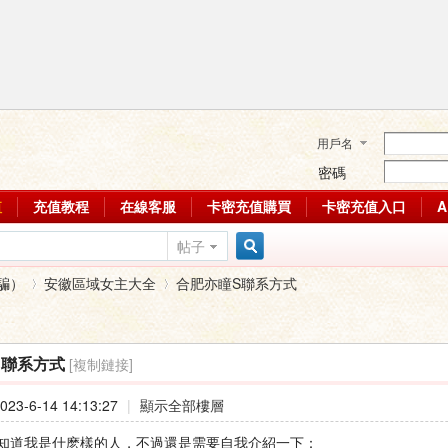
用戶名
密碼
值
充值教程
在線客服
卡密充值購買
卡密充值入口
帖子
搜
騙）
安徽區域女主大全
合肥亦瞳S聯系方式
索
[複制鏈接]
S聯系方式
›
›
23-6-14 14:13:27
|
顯示全部樓層
知道我是什麽樣的人，不過還是需要自我介紹一下：