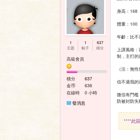
身高：16
體重：10
年齡：比不
神
1
1
637
主題
帖子
積分
上課風格：
制，主打的
高級會員
（注：無性
積分
637
信不過我的
金币
636
在線時
0 小時
微信有門檻
間
之
防被封防失
發消息
****