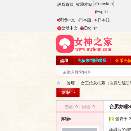
Translate
設爲首頁
收藏本站
English
繁體中文
日本語
日本語
繁體中文
English
論壇
充值未到賬聯系
金币充
論壇
女王信息推薦（注意防騙防
查看:
0
|
回複:
0
合肥亦瞳
女
»
›
亦瞳s
發表于 20
認識我的都