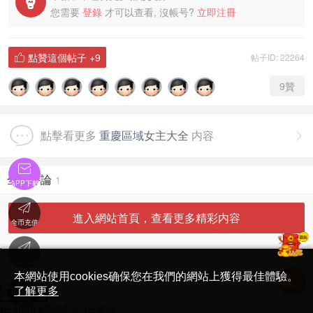

您需要
登錄
才可以查看, 沒帳号?
立即注冊
點贊這個帖子
+9
帖子ID: 22264

9
贊
點擊看更多
重慶區域女主大全
内容


全部評論
1
APP下載

進入網站首頁，查看更多精彩内容
金币充值

'
在線客服
简体中文版
本網站使用cookies确保您在我們的網站上獲得最佳體驗。

了解更多
Translate
首頁
English
繁體中文
日本語