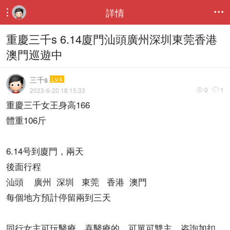
詳情


重慶三千s 6.14廈門汕頭廣州深圳東莞香港
澳門巡遊中
三千s
Lv.4
0
1
2023-6-20 18:15:33


重慶三千女王身高166
體重106斤
6.14号到廈門，兩天
後面行程
汕頭 廣州 深圳 東莞 香港 澳門
每個地方預計停留兩到三天
同行女主可玩醫療，喜醫療的，可單可雙主。咨詢加扣